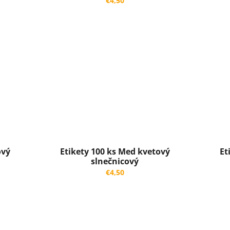
€4,50
ový
Etikety 100 ks Med kvetový
Et
slnečnicový
ica
€4,50