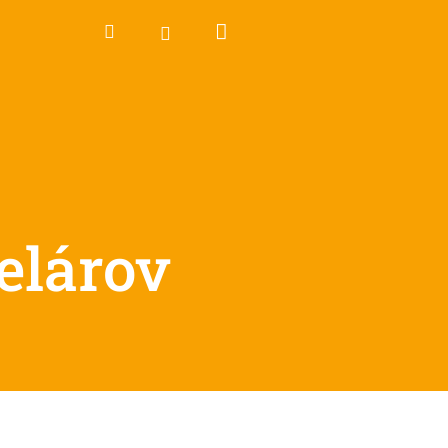
Nákupný
Hľadať
Prihlásenie
košík
elárov