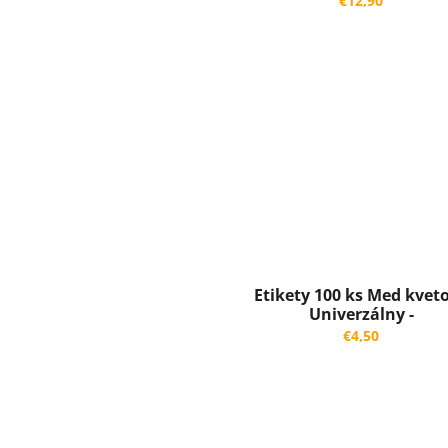
b
€12,90
c
h
o
d
e
Etikety 100 ks Med kvet
Univerzálny -
repka/lipa/agát/slnečn
€4,50