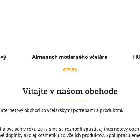
ový
Almanach moderného včelára
HU
€79,95
Vitajte v našom obchode
ý internetový obchod so včelárskymi potrebami a produktmi.
halovciach v roku 2017 sme sa rozhodli spustiť aj internetový obc
vové doplnky ako aj kozmetiku zo včelích produktov. Spolupracujem