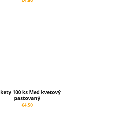
€4,50
ikety 100 ks Med kvetový
pastovaný
€4,50