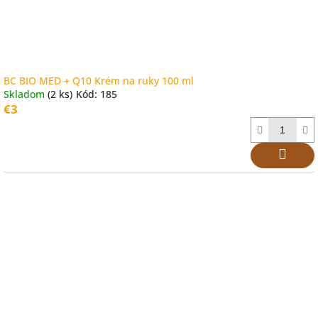
k
t
o
v
BC BIO MED + Q10 Krém na ruky 100 ml
Skladom
(2 ks)
Kód:
185
€3