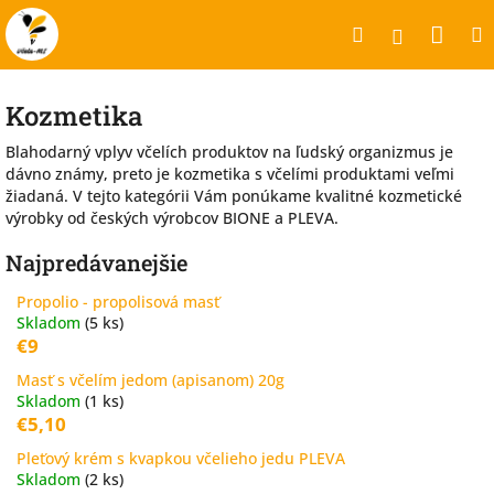
Prejsť
Nák
Hľadať
na
Prihlásen
obsah
koší
Kozmetika
Blahodarný vplyv včelích produktov na ľudský organizmus je
dávno známy, preto je kozmetika s včelími produktami veľmi
žiadaná. V tejto kategórii Vám ponúkame kvalitné kozmetické
výrobky od českých výrobcov BIONE a PLEVA.
Najpredávanejšie
Propolio - propolisová masť
Skladom
(5 ks)
€9
Masť s včelím jedom (apisanom) 20g
Skladom
(1 ks)
€5,10
Pleťový krém s kvapkou včelieho jedu PLEVA
Skladom
(2 ks)