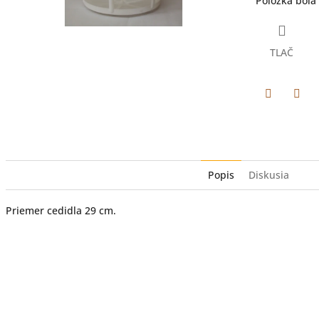
Položka bol
hviezdičiek.
TLAČ
Facebook
Twit
Popis
Diskusia
Priemer cedidla 29 cm.