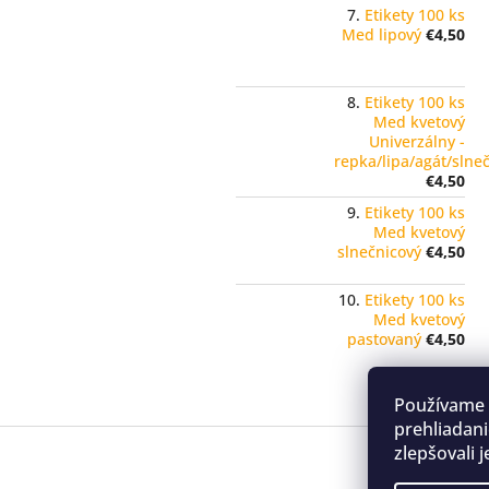
Etikety 100 ks
Med lipový
€4,50
Etikety 100 ks
Med kvetový
Univerzálny -
repka/lipa/agát/slne
€4,50
Etikety 100 ks
Med kvetový
slnečnicový
€4,50
Etikety 100 ks
Med kvetový
pastovaný
€4,50
Používame 
prehliadani
Z
zlepšovali 
á
p