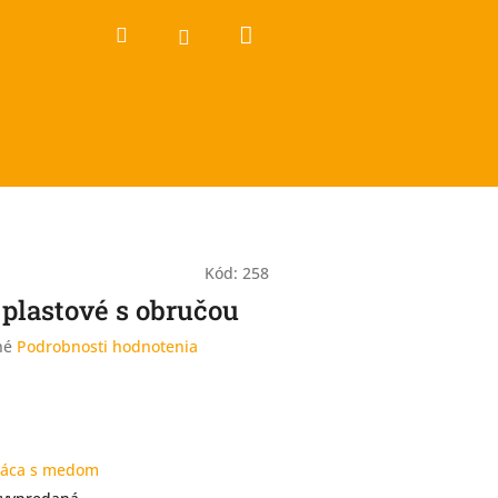
Nákupný
Hľadať
Prihlásenie
košík
Kód:
258
 plastové s obručou
né
Podrobnosti hodnotenia
ráca s medom