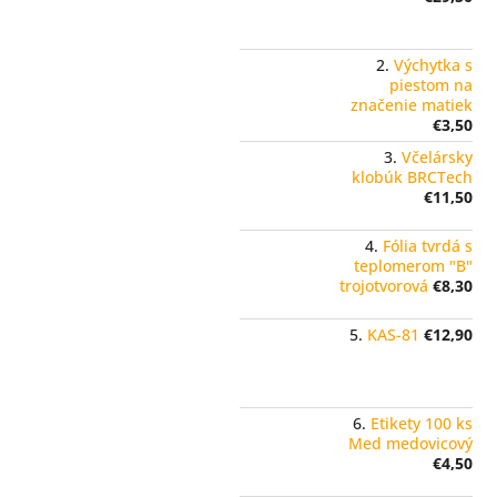
Výchytka s
piestom na
značenie matiek
€3,50
Včelársky
klobúk BRCTech
€11,50
Fólia tvrdá s
teplomerom "B"
trojotvorová
€8,30
KAS-81
€12,90
Etikety 100 ks
Med medovicový
€4,50