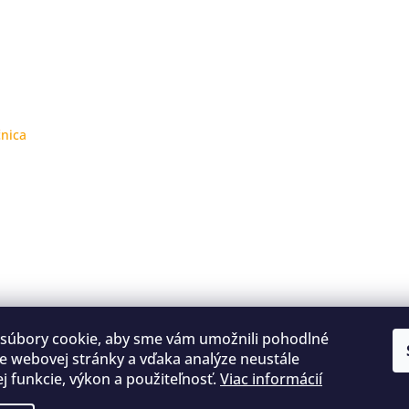
čnica
súbory cookie, aby sme vám umožnili pohodlné
e webovej stránky a vďaka analýze neustále
jej funkcie, výkon a použiteľnosť.
Viac informácií
Kontakty
Obchodné podmienky
Podmienky ochrany osobných údajov