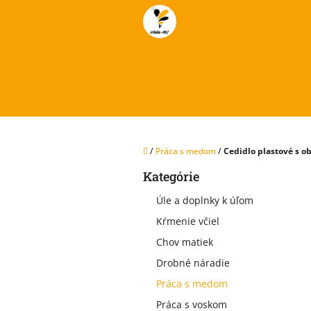
Prejsť
na
obsah
Domov
/
Práca s medom
/
Cedidlo plastové s o
B
Kategórie
Preskočiť
o
kategórie
č
Úle a doplnky k úľom
n
Kŕmenie včiel
ý
p
Chov matiek
a
Drobné náradie
n
e
Práca s medom
l
Práca s voskom