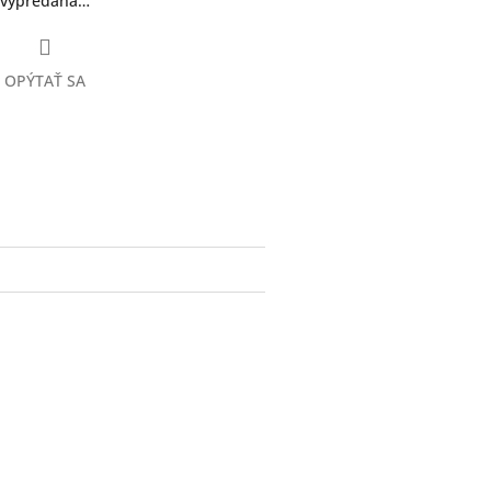
a vypredaná…
OPÝTAŤ SA
ter