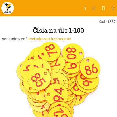
Prejsť
Nák
Hľadať
na
Prihlásen
obsah
koší
Kód:
1887
Čísla na úle 1-100
Priemerné
Neohodnotené
Podrobnosti hodnotenia
hodnotenie
produktu
je
0,0
z
5
hviezdičiek.