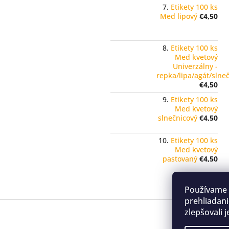
Etikety 100 ks
Med lipový
€4,50
Etikety 100 ks
Med kvetový
Univerzálny -
repka/lipa/agát/slne
€4,50
Etikety 100 ks
Med kvetový
slnečnicový
€4,50
Etikety 100 ks
Med kvetový
pastovaný
€4,50
Používame 
prehliadani
Z
zlepšovali 
á
p