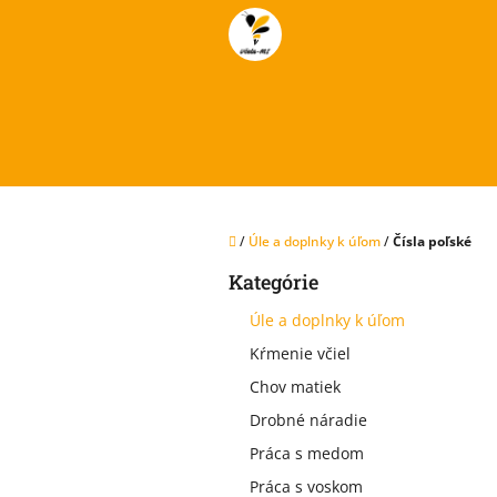
Prejsť
na
obsah
Domov
/
Úle a doplnky k úľom
/
Čísla poľské
B
Kategórie
Preskočiť
o
kategórie
č
Úle a doplnky k úľom
n
Kŕmenie včiel
ý
p
Chov matiek
a
Drobné náradie
n
e
Práca s medom
l
Práca s voskom