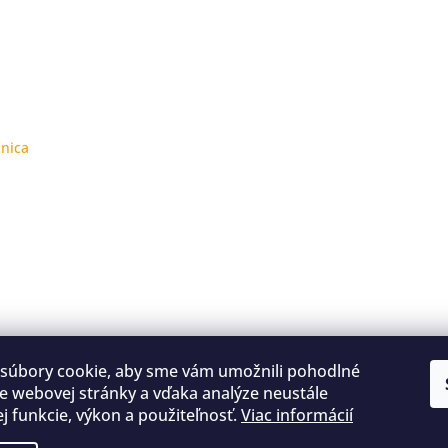
čnica
súbory cookie, aby sme vám umožnili pohodlné
e webovej stránky a vďaka analýze neustále
jej funkcie, výkon a použiteľnosť.
Viac informácií
Kontakty
Obchodné podmienky
Podmienky ochrany osobných údajov