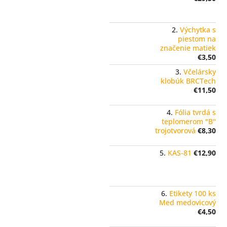
Výchytka s
piestom na
značenie matiek
€3,50
Včelársky
klobúk BRCTech
€11,50
Fólia tvrdá s
teplomerom "B"
trojotvorová
€8,30
KAS-81
€12,90
Etikety 100 ks
Med medovicový
€4,50