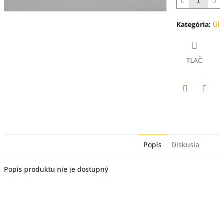
hviezdičiek.
Kategória
:
Úl
TLAČ
Facebook
Twit
Popis
Diskusia
Popis produktu nie je dostupný