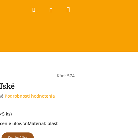
Nákupný
Hľadať
Prihlásenie
košík
Kód:
574
oľské
né
Podrobnosti hodnotenia
(>5 ks)
čenie úľov. \nMateriál: plast
Do košíka