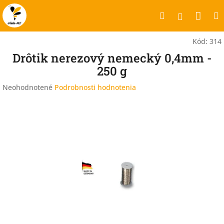
Prejsť
Nák
Hľadať
na
Prihlásen
obsah
koší
Kód:
314
Drôtik nerezový nemecký 0,4mm -
250 g
Priemerné
Neohodnotené
Podrobnosti hodnotenia
hodnotenie
produktu
je
0,0
z
5
hviezdičiek.