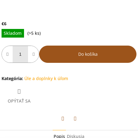
€6
Jednotková
Skladom
(>5 ks)
cena:
Do košíka
Kategória
:
Úle a doplnky k úľom
OPÝTAŤ SA
Facebook
Twitter
Popis
Diskusia