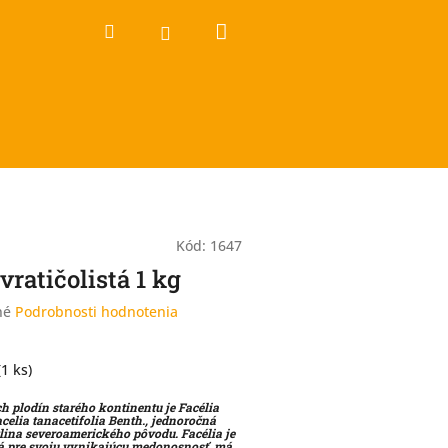
Nákupný
Hľadať
Prihlásenie
košík
Kód:
1647
vratičolistá 1 kg
né
Podrobnosti hodnotenia
(1 ks)
 plodín starého kontinentu je Facélia
acelia tanacetifolia Benth., jednoročná
lina severoamerického pôvodu. Facélia je
á pre svoju vynikajúcu medonosnosť, má