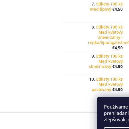
Etikety 100 ks
Med lipový
€4,50
Etikety 100 ks
Med kvetový
Univerzálny -
repka/lipa/agát/slne
€4,50
Etikety 100 ks
Med kvetový
slnečnicový
€4,50
Etikety 100 ks
Med kvetový
pastovaný
€4,50
Používame 
prehliadani
Z
zlepšovali 
á
p