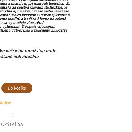
utia a meduje aj pri nízkych teplotách. Za
utia) a za čerstva (zavädnutá horkne) je
vhodná aj na skrmovanie alebo spásanie
Neskôr je ako krmovina už menej kvalitná
penie rastlín) a hodí sa hlavne na zelené
om sa vyznačuje viacerými
 výhodami. Tie spočívajú najmä
ýchleho vytvorenia a značného množstva
vke väčšieho množstva bude
átané individuálne.
Do košíka
statné
OPÝTAŤ SA