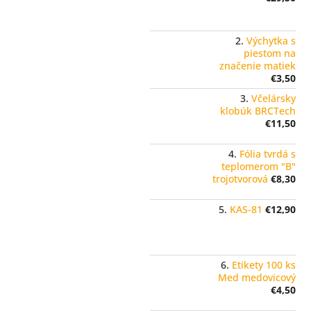
Výchytka s
piestom na
značenie matiek
€3,50
Včelársky
klobúk BRCTech
€11,50
Fólia tvrdá s
teplomerom "B"
trojotvorová
€8,30
KAS-81
€12,90
Etikety 100 ks
Med medovicový
€4,50