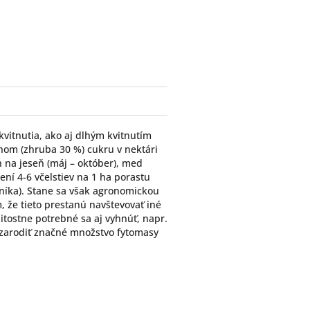
ter
vitnutia, ako aj dlhým kvitnutím
hom (zhruba 30 %) cukru v nektári
h na jeseň (máj – október), med
dení 4-6 včelstiev na 1 ha porastu
níka). Stane sa však agronomickou
, že tieto prestanú navštevovať iné
žitostne potrebné sa aj vyhnúť, napr.
e zarodiť značné množstvo fytomasy