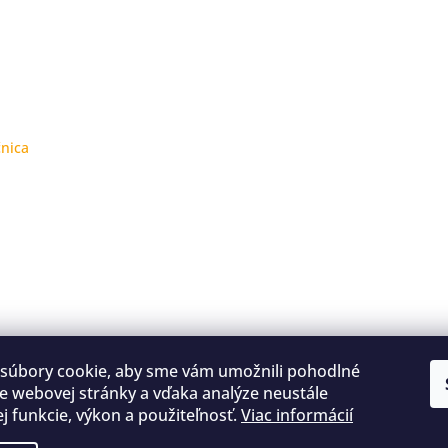
čnica
súbory cookie, aby sme vám umožnili pohodlné
e webovej stránky a vďaka analýze neustále
jej funkcie, výkon a použiteľnosť.
Viac informácií
Kontakty
Obchodné podmienky
Podmienky ochrany osobných údajov