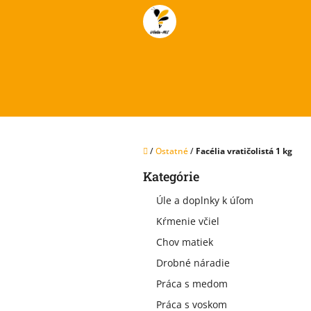
Prejsť
na
obsah
Domov
/
Ostatné
/
Facélia vratičolistá 1 kg
B
Kategórie
Preskočiť
o
kategórie
č
Úle a doplnky k úľom
n
Kŕmenie včiel
ý
p
Chov matiek
a
Drobné náradie
n
e
Práca s medom
l
Práca s voskom