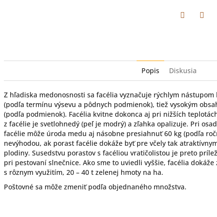
Facebook
Twit
Popis
Diskusia
Z hľadiska medonosnosti sa facélia vyznačuje rýchlym nástupom k
(podľa termínu výsevu a pôdnych podmienok), tiež vysokým obsa
(podľa podmienok). Facélia kvitne dokonca aj pri nižších teplotác
z facélie je svetlohnedý (peľ je modrý) a zľahka opalizuje. Pri osa
facélie môže úroda medu aj násobne presiahnuť 60 kg (podľa roč
nevýhodou, ak porast facélie dokáže byť pre včely tak atraktívnym
plodiny. Susedstvu porastov s facéliou vratičolistou je preto príle
pri pestovaní slnečnice. Ako sme to uviedli vyššie, facélia dokáž
s rôznym využitím, 20 – 40 t zelenej hmoty na ha.
Poštovné sa môže zmeniť podľa objednaného množstva.