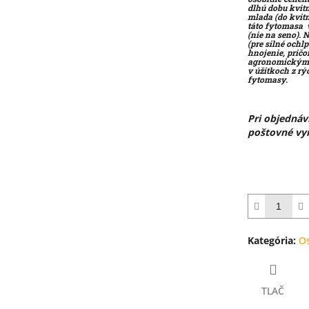
hviezdičiek.
dlhú dobu kvitn
mlada (do kvitn
táto fytomasa 
(nie na seno). 
(pre silné ochl
hnojenie, prič
agronomickými
v úžitkoch z r
fytomasy.
Pri objedná
poštovné vyr
Kategória
:
O
TLAČ