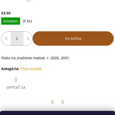
€3,50
Jednotková
Skladom
(5 ks)
cena:
Do košíka
Fixka na značenie matiek. r. 2026, 2031.
Kategória
:
Chov matiek
OPÝTAŤ SA
Facebook
Twitter