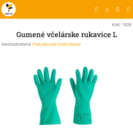
Prejsť
Nák
Hľadať
na
Prihlásen
obsah
koší
Kód:
1828
Gumené včelárske rukavice L
Priemerné
Neohodnotené
Podrobnosti hodnotenia
hodnotenie
produktu
je
0,0
z
5
hviezdičiek.