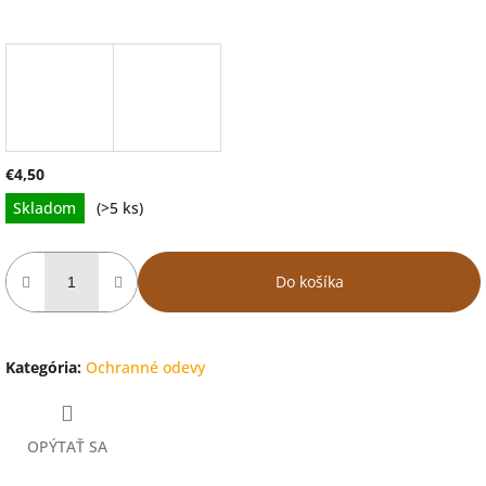
€4,50
Jednotková
Skladom
(>5 ks)
cena:
Do košíka
Kategória
:
Ochranné odevy
OPÝTAŤ SA