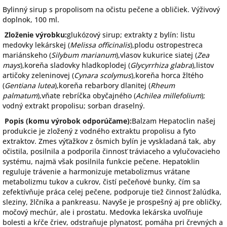
Bylinný sirup s propolisom na očistu pečene a obličiek. Výživový
doplnok, 100 ml.
Zloženie výrobku:
glukózový sirup; extrakty z bylín: listu
medovky lekárskej (
Melissa officinalis
),plodu ostropestreca
mariánskeho (
Silybum marianum
),vlasov kukurice siatej (
Zea
mays
),koreňa sladovky hladkoplodej (
Glycyrrhiza glabra
),listov
artičoky zeleninovej (
Cynara scolymus
),koreňa horca žltého
(
Gentiana lutea
),koreňa rebarbory dlanitej (
Rheum
palmatum
),vňate rebríčka obyčajného (
Achilea millefolium
);
vodný extrakt propolisu; sorban draselný.
Popis (komu výrobok odporúčame):
Balzam Hepatoclin našej
produkcie je zložený z vodného extraktu propolisu a fyto
extraktov. Zmes výťažkov z ôsmich bylín je vyskladaná tak, aby
očistila, posilnila a podporila činnosť tráviaceho a vylučovacieho
systému, najmä však posilnila funkcie pečene. Hepatoklin
reguluje trávenie a harmonizuje metabolizmus vrátane
metabolizmu tukov a cukrov, čistí pečeňové bunky, čím sa
zefektívňuje práca celej pečene, podporuje tiež činnosť žalúdka,
sleziny, žlčníka a pankreasu. Navyše je prospešný aj pre obličky,
močový mechúr, ale i prostatu. Medovka lekárska uvoľňuje
bolesti a kŕče čriev, odstraňuje plynatosť, pomáha pri črevných a