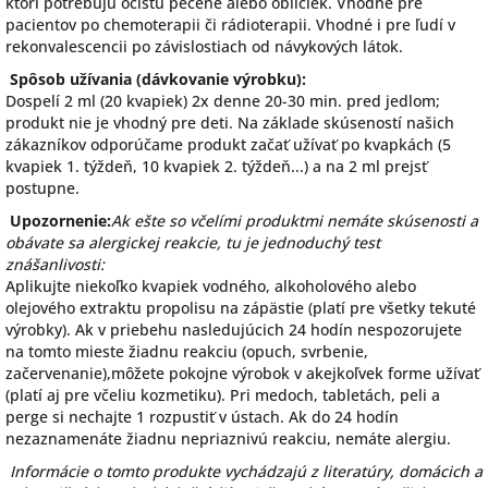
ktorí potrebujú očistu pečene alebo obličiek. Vhodné pre
pacientov po chemoterapii či rádioterapii. Vhodné i pre ľudí v
rekonvalescencii po závislostiach od návykových látok.
Spôsob užívania (dávkovanie výrobku):
Dospelí 2 ml (20 kvapiek) 2x denne 20-30 min. pred jedlom;
produkt nie je vhodný pre deti. Na základe skúseností našich
zákazníkov odporúčame produkt začať užívať po kvapkách (5
kvapiek 1. týždeň, 10 kvapiek 2. týždeň...) a na 2 ml prejsť
postupne.
Upozornenie:
Ak ešte so včelími produktmi nemáte skúsenosti a
obávate sa alergickej reakcie, tu je jednoduchý test
znášanlivosti:
Aplikujte niekoľko kvapiek vodného, alkoholového alebo
olejového extraktu propolisu na zápästie (platí pre všetky tekuté
výrobky). Ak v priebehu nasledujúcich 24 hodín nespozorujete
na tomto mieste žiadnu reakciu (opuch, svrbenie,
začervenanie),môžete pokojne výrobok v akejkoľvek forme užívať
(platí aj pre včeliu kozmetiku). Pri medoch, tabletách, peli a
perge si nechajte 1 rozpustiť v ústach. Ak do 24 hodín
nezaznamenáte žiadnu nepriaznivú reakciu, nemáte alergiu.
Informácie o tomto produkte vychádzajú z literatúry, domácich a