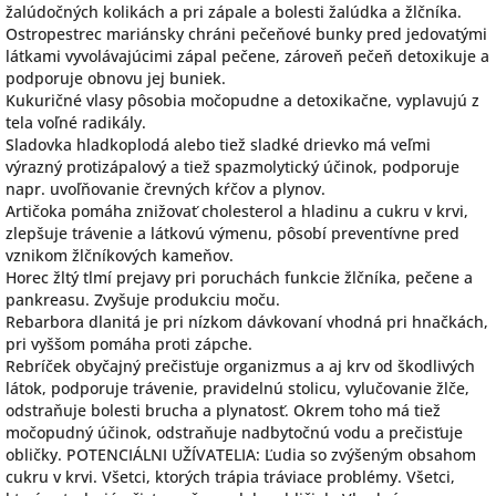
žalúdočných kolikách a pri zápale a bolesti žalúdka a žlčníka.
Ostropestrec mariánsky chráni pečeňové bunky pred jedovatými
látkami vyvolávajúcimi zápal pečene, zároveň pečeň detoxikuje a
podporuje obnovu jej buniek.
Kukuričné vlasy pôsobia močopudne a detoxikačne, vyplavujú z
tela voľné radikály.
Sladovka hladkoplodá alebo tiež sladké drievko má veľmi
výrazný protizápalový a tiež spazmolytický účinok, podporuje
napr. uvoľňovanie črevných kŕčov a plynov.
Artičoka pomáha znižovať cholesterol a hladinu a cukru v krvi,
zlepšuje trávenie a látkovú výmenu, pôsobí preventívne pred
vznikom žlčníkových kameňov.
Horec žltý tlmí prejavy pri poruchách funkcie žlčníka, pečene a
pankreasu. Zvyšuje produkciu moču.
Rebarbora dlanitá je pri nízkom dávkovaní vhodná pri hnačkách,
pri vyššom pomáha proti zápche.
Rebríček obyčajný prečisťuje organizmus a aj krv od škodlivých
látok, podporuje trávenie, pravidelnú stolicu, vylučovanie žlče,
odstraňuje bolesti brucha a plynatosť. Okrem toho má tiež
močopudný účinok, odstraňuje nadbytočnú vodu a prečisťuje
obličky. POTENCIÁLNI UŽÍVATELIA: Ľudia so zvýšeným obsahom
cukru v krvi. Všetci, ktorých trápia tráviace problémy. Všetci,