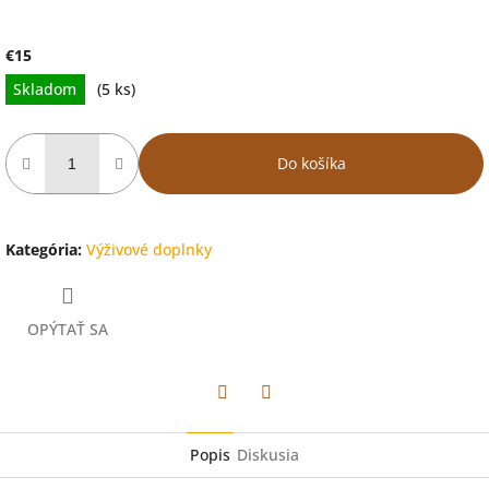
€15
Jednotková
Skladom
(5 ks)
cena:
Do košíka
Kategória
:
Výživové doplnky
OPÝTAŤ SA
Facebook
Twitter
Popis
Diskusia