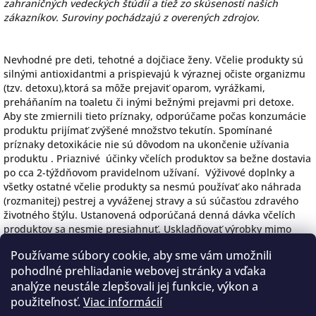
zahraničných vedeckých štúdií a tiež zo skúseností našich
zákazníkov. Suroviny pochádzajú z overených zdrojov.
Nevhodné pre deti, tehotné a dojčiace ženy. Včelie produkty sú
silnými antioxidantmi a prispievajú k výraznej očiste organizmu
(tzv. detoxu),ktorá sa môže prejaviť oparom, vyrážkami,
preháňaním na toaletu či inými bežnými prejavmi pri detoxe.
Aby ste zmiernili tieto príznaky, odporúčame počas konzumácie
produktu prijímať zvýšené množstvo tekutín. Spomínané
príznaky detoxikácie nie sú dôvodom na ukončenie užívania
produktu . Priaznivé účinky včelích produktov sa bežne dostavia
po cca 2-týždňovom pravidelnom užívaní. Výživové doplnky a
všetky ostatné včelie produkty sa nesmú používať ako náhrada
(rozmanitej) pestrej a vyváženej stravy a sú súčasťou zdravého
životného štýlu. Ustanovená odporúčaná denná dávka včelích
produktov sa nesmie presiahnuť. Uskladňovať výrobky mimo
dosahu malých detí. Nevhodné pri alergii na niektorú zo zložiek
Používame súbory cookie, aby sme vám umožnili
včelieho produktu.
Skladovať na suchom a tmavom mieste pri
pohodlné prehliadanie webovej stránky a vďaka
izbovej teplote do 26 °C. Chrániť pred slnečným žiarením.
Spotrebujte do 3 mesiacov od otvorenia včelieho produktu.
analýze neustále zlepšovali jej funkcie, výkon a
použiteľnosť.
Viac informácií