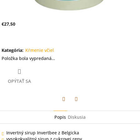
€27,50
Jednotková
Na dotaz
cena:
Kategória
:
Kŕmenie včiel
Položka bola vypredaná…
OPÝTAŤ SA
Facebook
Twitter
Popis
Diskusia
Invertný sirup Invertbee z Belgicka
vysokokvalitný sirup z cukrovej repy