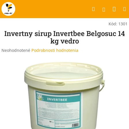
Prejsť
Nák
Hľadať
na
Prihlásen
obsah
koší
Kód:
1301
Invertny sirup Invertbee Belgosuc 14
kg vedro
Priemerné
Neohodnotené
Podrobnosti hodnotenia
hodnotenie
produktu
je
0,0
z
5
hviezdičiek.