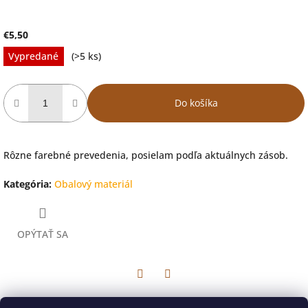
€5,50
Jednotková
Vypredané
(>5 ks)
cena:
Do košíka
Rôzne farebné prevedenia, posielam podľa aktuálnych zásob.
Kategória
:
Obalový materiál
OPÝTAŤ SA
Facebook
Twitter