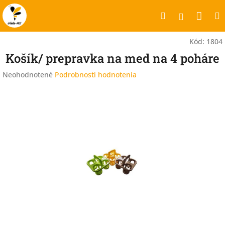
Prejsť
Nák
Hľadať
na
Prihlásen
obsah
koší
Kód:
1804
Košík/ prepravka na med na 4 poháre
Priemerné
Neohodnotené
Podrobnosti hodnotenia
hodnotenie
produktu
je
0,0
z
5
hviezdičiek.