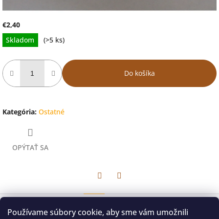
€2,40
Jednotková
Skladom
(>5 ks)
cena:
Do košíka
Kategória
:
Ostatné
OPÝTAŤ SA
Facebook
Twitter
Popis
Diskusia
Používame súbory cookie, aby sme vám umožnili