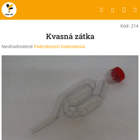
Prejsť
Nák
Hľadať
na
Prihlásen
obsah
koší
Kód:
214
Kvasná zátka
Priemerné
Neohodnotené
Podrobnosti hodnotenia
hodnotenie
produktu
je
0,0
z
5
hviezdičiek.