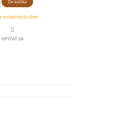
Do košíka
e a doplnky k úľom
OPÝTAŤ SA
ter