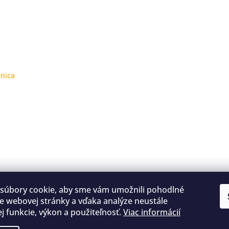
čnica
súbory cookie, aby sme vám umožnili pohodlné
e webovej stránky a vďaka analýze neustále
jej funkcie, výkon a použiteľnosť.
Viac informácií
Kontakty
Obchodné podmienky
Podmienky ochrany osobných údajov