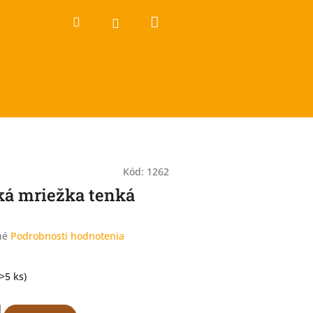
Nákupný
Hľadať
Prihlásenie
košík
Kód:
1262
ká mriežka tenká
né
Podrobnosti hodnotenia
(>5 ks)