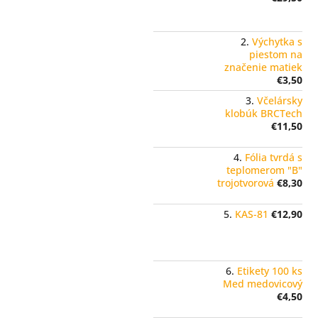
Výchytka s
piestom na
značenie matiek
€3,50
Včelársky
klobúk BRCTech
€11,50
Fólia tvrdá s
teplomerom "B"
trojotvorová
€8,30
KAS-81
€12,90
Etikety 100 ks
Med medovicový
€4,50