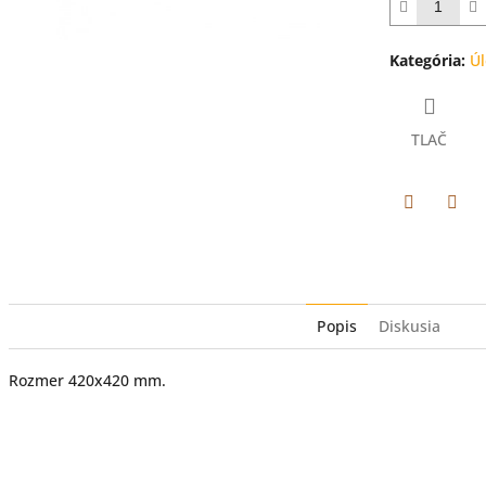
5
hviezdičiek.
Kategória
:
Úl
TLAČ
Facebook
Twit
Popis
Diskusia
Rozmer 420x420 mm.