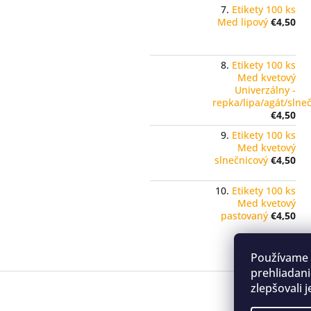
Etikety 100 ks
Med lipový
€4,50
Etikety 100 ks
Med kvetový
Univerzálny -
repka/lipa/agát/slne
€4,50
Etikety 100 ks
Med kvetový
slnečnicový
€4,50
Etikety 100 ks
Med kvetový
pastovaný
€4,50
Používame 
prehliadani
Z
zlepšovali 
á
p