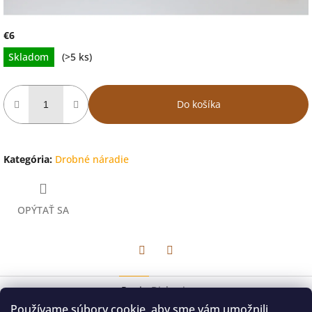
€6
Jednotková
Skladom
(>5 ks)
cena:
Do košíka
Kategória
:
Drobné náradie
OPÝTAŤ SA
Facebook
Twitter
Popis
Diskusia
Používame súbory cookie, aby sme vám umožnili