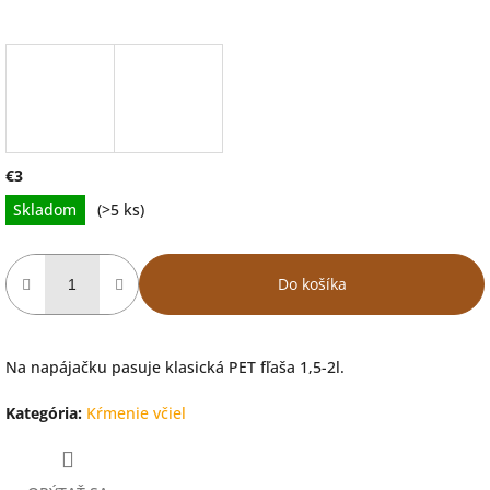
€3
Jednotková
Skladom
(>5 ks)
cena:
Do košíka
Na napájačku pasuje klasická PET fľaša 1,5-2l.
Kategória
:
Kŕmenie včiel