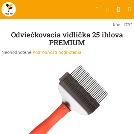
Prejsť
Nák
Hľadať
na
Prihlásen
obsah
koší
Kód:
1792
Odviečkovacia vidlička 25 ihlova
PREMIUM
Priemerné
Neohodnotené
Podrobnosti hodnotenia
hodnotenie
produktu
je
0,0
z
5
hviezdičiek.