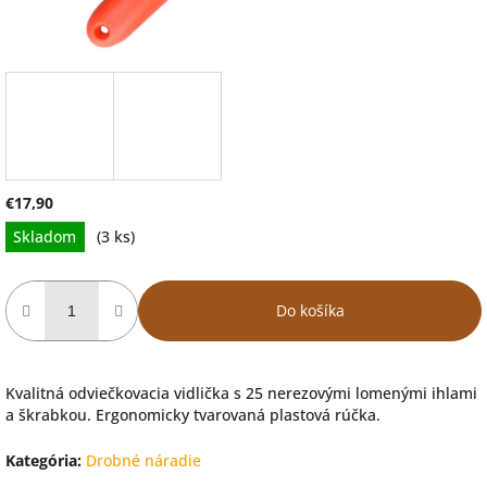
€17,90
Jednotková
Skladom
(3 ks)
cena:
Do košíka
Kvalitná odviečkovacia vidlička s 25 nerezovými lomenými ihlami
a škrabkou. Ergonomicky tvarovaná plastová rúčka.
Kategória
:
Drobné náradie