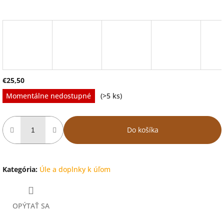
€25,50
Jednotková
Momentálne nedostupné
(>5 ks)
cena:
Do košíka
Kategória
:
Úle a doplnky k úľom
OPÝTAŤ SA