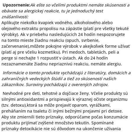
Upozornenie:
Ak ešte so včelími produktmi nemáte skúsenosti a
obávate sa alergickej reakcie, tu je jednoduchý test
znášanlivosti:
Aplikujte niekoľko kvapiek vodného, alkoholového alebo
olejového extraktu propolisu na zápästie (platí pre všetky tekuté
výrobky). Ak v priebehu nasledujúcich 24 hodín nespozorujete
na tomto mieste žiadnu reakciu (opuch, svrbenie,
začervenanie),môžete pokojne výrobok v akejkoľvek forme užívať
(platí aj pre včeliu kozmetiku). Pri medoch, tabletách, peli a
perge si nechajte 1 rozpustiť v ústach. Ak do 24 hodín
nezaznamenáte žiadnu nepriaznivú reakciu, nemáte alergiu.
Informácie o tomto produkte vychádzajú z literatúry, domácich a
zahraničných vedeckých štúdií a tiež zo skúseností našich
zákazníkov. Suroviny pochádzajú z overených zdrojov.
Nevhodné pre deti, tehotné a dojčiace ženy. Včelie produkty sú
silnými antioxidantmi a prispievajú k výraznej očiste organizmu
(tzv. detoxu),ktorá sa môže prejaviť oparom, vyrážkami,
preháňaním na toaletu či inými bežnými prejavmi pri detoxe.
Aby ste zmiernili tieto príznaky, odporúčame počas konzumácie
produktu prijímať zvýšené množstvo tekutín. Spomínané
príznaky detoxikácie nie sú dôvodom na ukončenie užívania