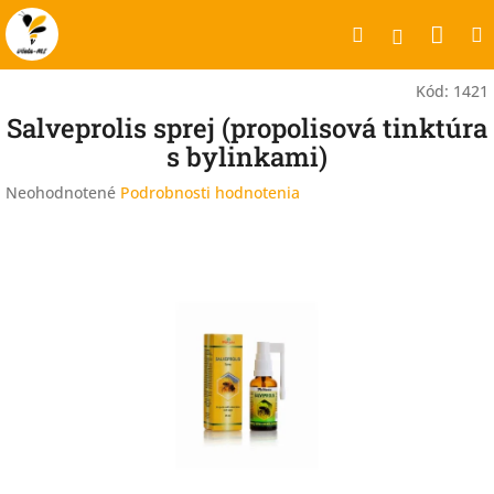
Prejsť
Nák
Hľadať
na
Prihlásen
obsah
koší
Kód:
1421
Salveprolis sprej (propolisová tinktúra
s bylinkami)
Priemerné
Neohodnotené
Podrobnosti hodnotenia
hodnotenie
produktu
je
0,0
z
5
hviezdičiek.