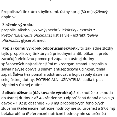
Propolisová tinktúra s bylinkami, ústny sprej (30 ml),výživový
doplnok.
Zloženie výrobku:
propolis, alkohol (65%-ný),nechtík lekársky - extrakt z
kvetov
(Calendula officinalis)
, list šalvie - extrakt
(Salvia
officinalis)
, glycerol, med.
Popis (komu výrobok odporúčame):
Všetky tri základné zložky
tejto propolisovej tinktúry sú prírodnými antibiotikami, preto
zaručujú efektívnu pomoc pri zápaloch ústnej dutiny
spôsobených najrozličnejšími mikroorganizmami. Propolis a
šalvia navyše oplývajú silným antiseptickým účinkom, tlmia
zápal. Šalvia tiež pomáha odstraňovať a hojiť zápaly ďasien a
celej ústnej dutiny. POTENCIÁLNI UŽÍVATELIA: Ľudia trpiaci
zápalmi v ústnej dutine.
Spôsob užívania (dávkovanie výrobku):
Strieknuť 2 strieknutia
do ústnej dutiny 2 až 4-krát denne. Odporúčaná denná dávka (8
dávok – 1,92 g) obsahuje 76,8 mg propolisových fenolových
zlúčenín (Referenčné nutričné hodnoty nie sú určené.) a 57,6 mg
betakaroténu (Referenčné nutričné hodnoty nie sú určené.)