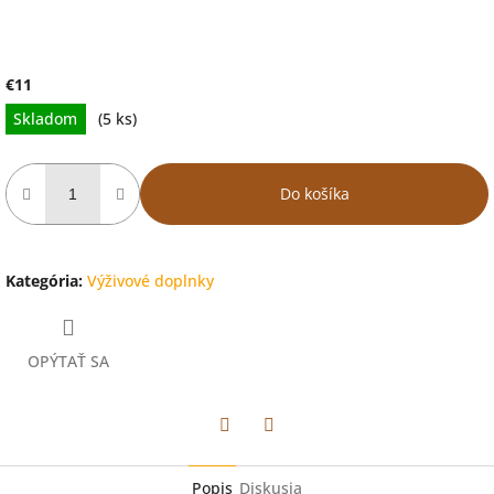
€11
Jednotková
Skladom
(5 ks)
cena:
Do košíka
Kategória
:
Výživové doplnky
OPÝTAŤ SA
Facebook
Twitter
Popis
Diskusia