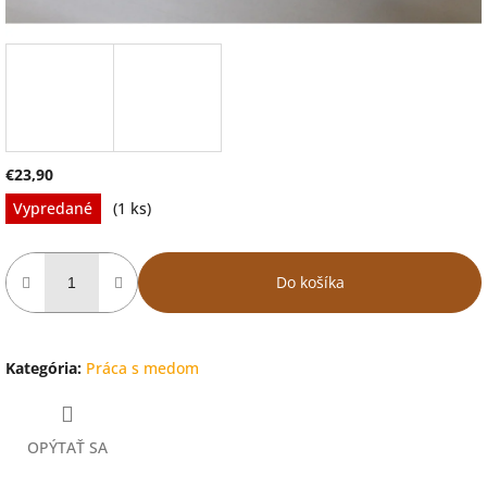
€23,90
Jednotková
Vypredané
(1 ks)
cena:
Do košíka
Kategória
:
Práca s medom
OPÝTAŤ SA