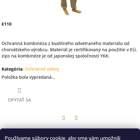
€110
Jednotková
Na dotaz
cena:
Ochranná kombinéza z kvalitného odvetraného materiálu od
chorvátskeho výrobcu. Materiál je certifikovaný na použitie v EÚ,
zips na kombinéze je od japonskej spoločnosti YKK.
Kategória
:
Ochranné odevy
Položka bola vypredaná…
OPÝTAŤ SA
Facebook
Twitter
Popis
Diskusia
Používame súbory cookie, aby sme vám umožnili