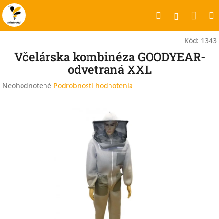
Prejsť
Nák
Hľadať
na
Prihlásen
obsah
koší
Kód:
1343
Včelárska kombinéza GOODYEAR-
odvetraná XXL
Priemerné
Neohodnotené
Podrobnosti hodnotenia
hodnotenie
produktu
je
0,0
z
5
hviezdičiek.