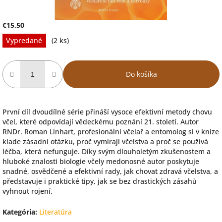
€15,50
Jednotková
Vypredané
(2 ks)
cena:
Do košíka
První díl dvoudílné série přináší vysoce efektivní metody chovu
včel, které odpovídají vědeckému poznání 21. století. Autor
RNDr. Roman Linhart, profesionální včelař a entomolog si v knize
klade zásadní otázku, proč vymírají včelstva a proč se používá
léčba, která nefunguje. Díky svým dlouholetým zkušenostem a
hluboké znalosti biologie včely medonosné autor poskytuje
snadné, osvědčené a efektivní rady, jak chovat zdravá včelstva, a
představuje i praktické tipy, jak se bez drastických zásahů
vyhnout rojení.
Kategória
:
Literatúra