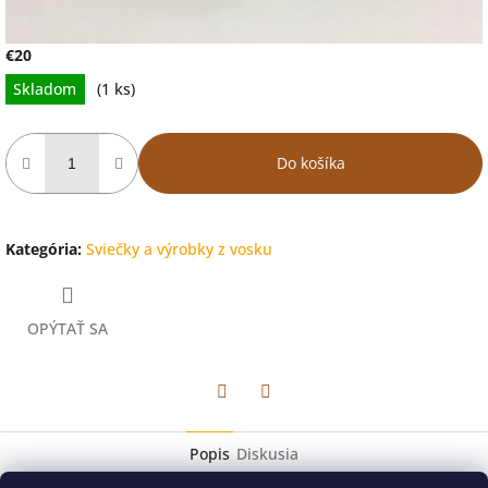
€20
Jednotková
Skladom
(1 ks)
cena:
Do košíka
Kategória
:
Sviečky a výrobky z vosku
OPÝTAŤ SA
Facebook
Twitter
Popis
Diskusia