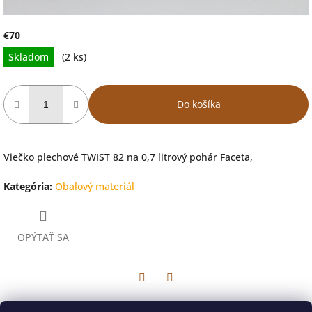
€70
Jednotková
Skladom
(2 ks)
cena:
Do košíka
Viečko plechové TWIST 82 na 0,7 litrový pohár Faceta,
Kategória
:
Obalový materiál
OPÝTAŤ SA
Facebook
Twitter