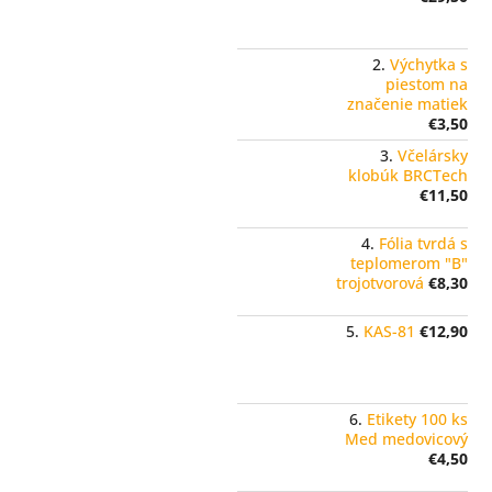
Výchytka s
piestom na
značenie matiek
€3,50
Včelársky
klobúk BRCTech
€11,50
Fólia tvrdá s
teplomerom "B"
trojotvorová
€8,30
KAS-81
€12,90
Etikety 100 ks
Med medovicový
€4,50