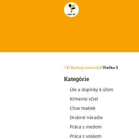
Prejsť
na
obsah
Domov
/
Obalový materiál
/
Viečko 3
B
Kategórie
Preskočiť
o
kategórie
č
Úle a doplnky k úľom
n
Kŕmenie včiel
ý
p
Chov matiek
a
Drobné náradie
n
e
Práca s medom
l
Práca s voskom