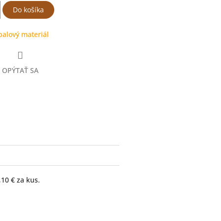
Do košíka
alový materiál
OPÝTAŤ SA
ter
10 € za kus.