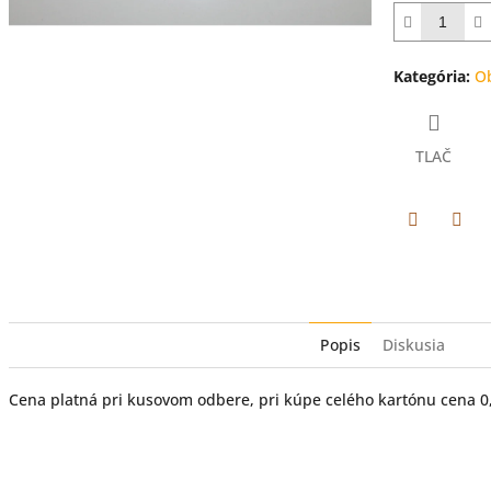
hviezdičiek.
Kategória
:
Ob
TLAČ
Facebook
Twit
Popis
Diskusia
Cena platná pri kusovom odbere, pri kúpe celého kartónu cena 0,