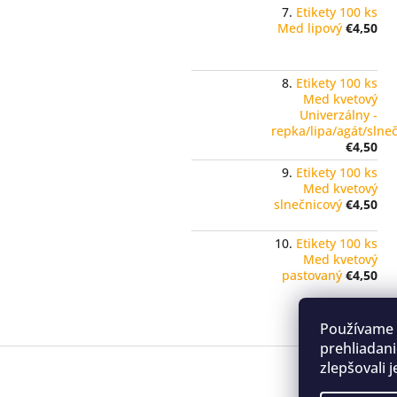
Etikety 100 ks
Med lipový
€4,50
Etikety 100 ks
Med kvetový
Univerzálny -
repka/lipa/agát/slne
€4,50
Etikety 100 ks
Med kvetový
slnečnicový
€4,50
Etikety 100 ks
Med kvetový
pastovaný
€4,50
Používame 
prehliadani
Z
zlepšovali 
á
p