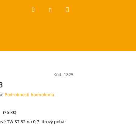
Nákupný
Hľadať
Prihlásenie
košík
Kód:
1825
3
né
Podrobnosti hodnotenia
(>5 ks)
vé TWIST 82 na 0,7 litrový pohár