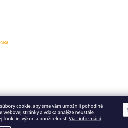
čnica
súbory cookie, aby sme vám umožnili pohodlné
e webovej stránky a vďaka analýze neustále
jej funkcie, výkon a použiteľnosť.
Viac informácií
Kontakty
Obchodné podmienky
Podmienky ochrany osobných údajov