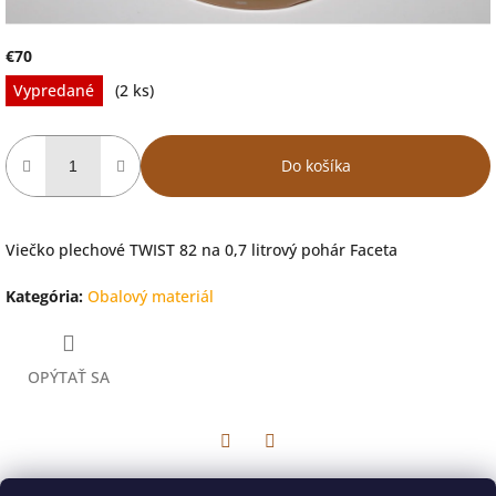
€70
Jednotková
Vypredané
(2 ks)
cena:
Do košíka
Viečko plechové TWIST 82 na 0,7 litrový pohár Faceta
Kategória
:
Obalový materiál
OPÝTAŤ SA
Facebook
Twitter