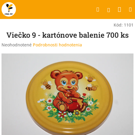
Prejsť
Nák
Hľadať
na
Prihlásen
obsah
koší
Kód:
1101
Viečko 9 - kartónove balenie 700 ks
Priemerné
Neohodnotené
Podrobnosti hodnotenia
hodnotenie
produktu
je
0,0
z
5
hviezdičiek.