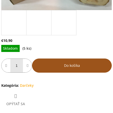
€10,90
Jednotková
Skladom
(5 ks)
cena:
Do košíka
Kategória
:
Darčeky
OPÝTAŤ SA