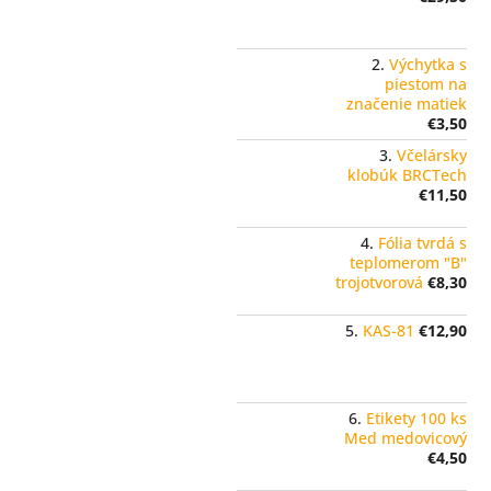
Výchytka s
piestom na
značenie matiek
€3,50
Včelársky
klobúk BRCTech
€11,50
Fólia tvrdá s
teplomerom "B"
trojotvorová
€8,30
KAS-81
€12,90
Etikety 100 ks
Med medovicový
€4,50