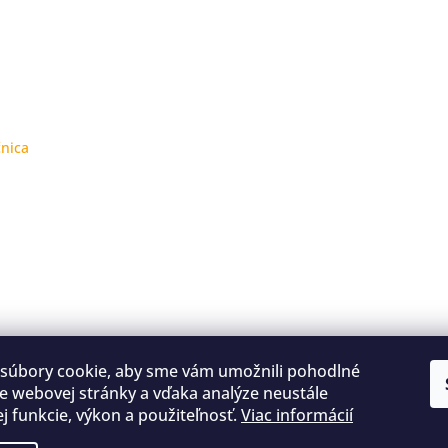
čnica
súbory cookie, aby sme vám umožnili pohodlné
e webovej stránky a vďaka analýze neustále
jej funkcie, výkon a použiteľnosť.
Viac informácií
Kontakty
Obchodné podmienky
Podmienky ochrany osobných údajov