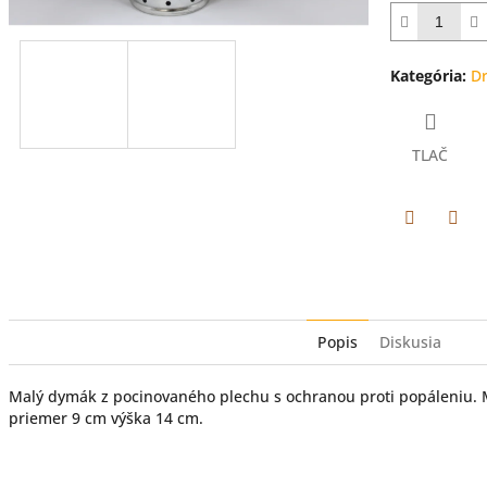
hviezdičiek.
Kategória
:
D
TLAČ
Facebook
Twit
Popis
Diskusia
Malý dymák z pocinovaného plechu s ochranou proti popáleniu. M
priemer 9 cm výška 14 cm.