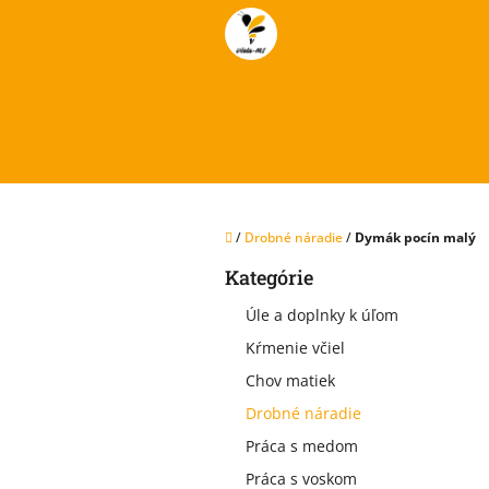
Prejsť
na
obsah
Domov
/
Drobné náradie
/
Dymák pocín malý
B
Kategórie
Preskočiť
o
kategórie
č
Úle a doplnky k úľom
n
Kŕmenie včiel
ý
p
Chov matiek
a
Drobné náradie
n
e
Práca s medom
l
Práca s voskom