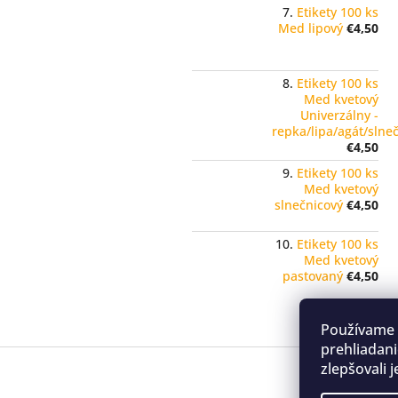
Etikety 100 ks
Med lipový
€4,50
Etikety 100 ks
Med kvetový
Univerzálny -
repka/lipa/agát/slne
€4,50
Etikety 100 ks
Med kvetový
slnečnicový
€4,50
Etikety 100 ks
Med kvetový
pastovaný
€4,50
Používame 
prehliadani
Z
zlepšovali 
á
p