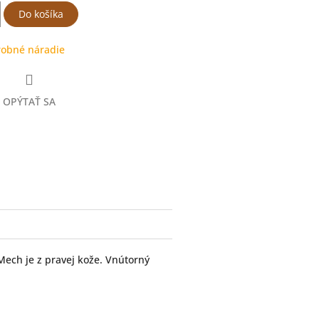
Do košíka
robné náradie
OPÝTAŤ SA
ter
ech je z pravej kože. Vnútorný