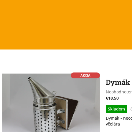
AKCIA
Dymák 
Priemerné
Neohodnote
hodnotenie
€18,50
produktu
Jednotková
Skladom
je
cena:
0,0
Dymák - neo
z
včelára
5