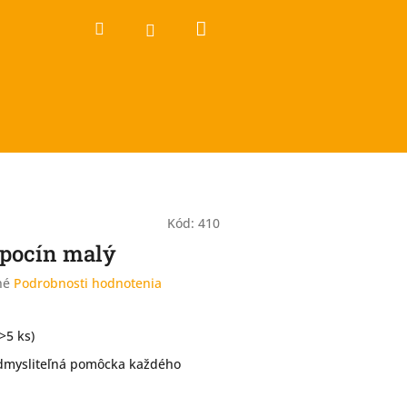
Nákupný
Hľadať
Prihlásenie
košík
Kód:
410
pocín malý
né
Podrobnosti hodnotenia
(>5 ks)
dmysliteľná pomôcka každého