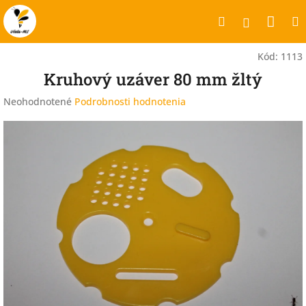
Prejsť
Nák
Hľadať
na
Prihlásen
obsah
koší
Kód:
1113
Kruhový uzáver 80 mm žltý
Priemerné
Neohodnotené
Podrobnosti hodnotenia
hodnotenie
produktu
je
0,0
z
5
hviezdičiek.