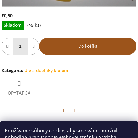
€0,50
Jednotková
Skladom
(>5 ks)
cena:
Do košíka
Kategória
:
Úle a doplnky k úľom
OPÝTAŤ SA
Facebook
Twitter
Popis
Diskusia
Používame súbory cookie, aby sme vám umožnili
pohodlné prehliadanie webovej stránky a vďaka