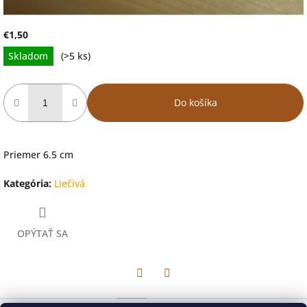
€1,50
Jednotková
Skladom
(>5 ks)
cena:
Do košíka
Priemer 6.5 cm
Kategória
:
Liečivá
OPÝTAŤ SA
Facebook
Twitter