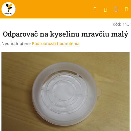
Prejsť
Nák
Hľadať
na
Prihlásen
obsah
koší
Kód:
113
Odparovač na kyselinu mravčiu malý
Priemerné
Neohodnotené
Podrobnosti hodnotenia
hodnotenie
produktu
je
0,0
z
5
hviezdičiek.